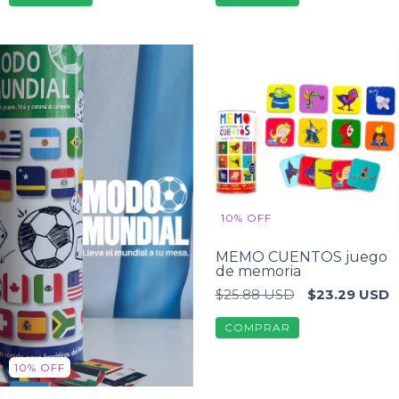
10
%
OFF
MEMO CUENTOS juego
de memoria
$25.88 USD
$23.29 USD
10
%
OFF