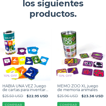
los siguientes
productos.
10
%
OFF
10
%
OFF
HABÍA UNA VEZ Juego
MEMO ZOO XL juego
de cartas para inventar
de memoria animales
cuentos
$25.50 USD
$22.95 USD
$25.96 USD
$23.36 USD