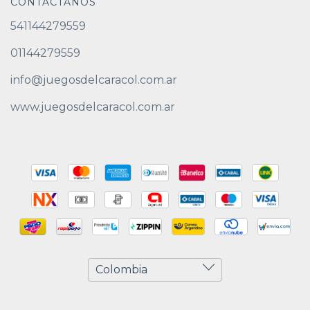
CONTACTÁNOS
541144279559
01144279559
info@juegosdelcaracol.com.ar
www.juegosdelcaracol.com.ar