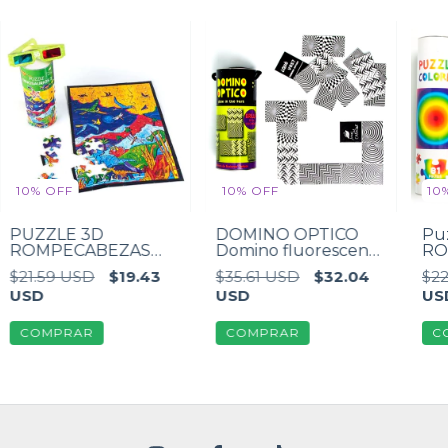
10
%
OFF
10
%
OFF
10
PUZZLE 3D
DOMINO OPTICO
Puz
ROMPECABEZAS
Domino fluorescente
RO
Dinosaurios con
de ilusiones Opticas
Pie
$21.59 USD
$19.43
$35.61 USD
$32.04
$22
anteojos
USD
USD
US