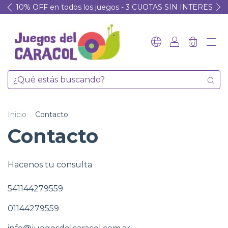
10% OFF en todos los juegos - 3 CUOTAS SIN INTERES
0
Inicio
.
Contacto
Contacto
Hacenos tu consulta
541144279559
01144279559