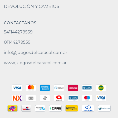
DEVOLUCIÓN Y CAMBIOS
CONTACTÁNOS
541144279559
01144279559
info@juegosdelcaracol.com.ar
www.juegosdelcaracol.com.ar