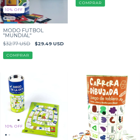
10
%
OFF
MODO FUTBOL
"MUNDIAL"
$32.77 USD
$29.49 USD
10
%
OFF