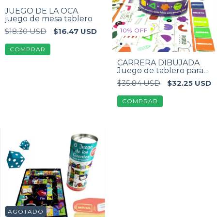
JUEGO DE LA OCA
juego de mesa tablero
10
%
OFF
$18.30 USD
$16.47 USD
CARRERA DIBUJADA
Juego de tablero para
dibujar
$35.84 USD
$32.25 USD
AGOTADO