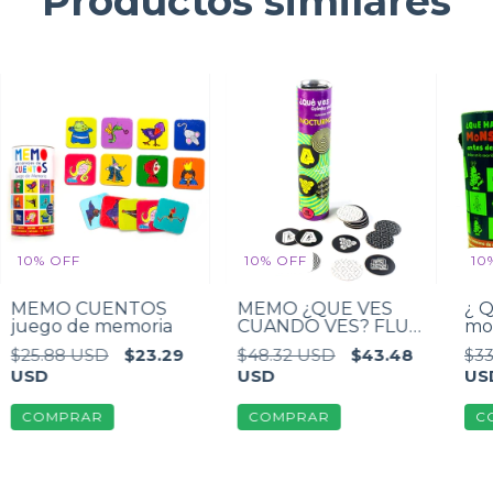
Productos similares
10
%
OFF
10
%
OFF
10
MEMO CUENTOS
MEMO ¿QUE VES
¿ Q
juego de memoria
CUANDO VES? FLUO
mo
Juego de Memoria
ir 
$25.88 USD
$23.29
$48.32 USD
$43.48
$33
Fluorescente con
me
USD
USD
US
ilusiones ópticas. De
6 a 99 años. niños y
adultos