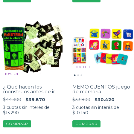
10
%
OFF
10
%
OFF
¿ Qué hacen los
MEMO CUENTOS juego
monstruos antes de ir a
de memoria
dormir? Juego de
$44.300
$39.870
$33.800
$30.420
memoria
3
cuotas sin interés de
3
cuotas sin interés de
$13.290
$10.140