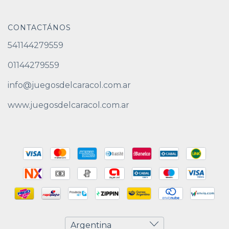
CONTACTÁNOS
541144279559
01144279559
info@juegosdelcaracol.com.ar
www.juegosdelcaracol.com.ar