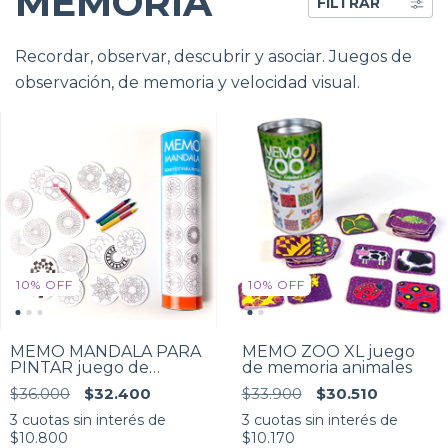
MEMORIA
FILTRAR
Recordar, observar, descubrir y asociar. Juegos de
observación, de memoria y velocidad visual.
10
%
OFF
10
%
OFF
MEMO MANDALA PARA
MEMO ZOO XL juego
PINTAR juego de
de memoria animales
memoria
$36.000
$32.400
$33.900
$30.510
3
cuotas sin interés de
3
cuotas sin interés de
$10.800
$10.170