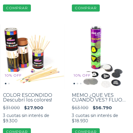
10
%
OFF
10
%
OFF
COLOR ESCONDIDO
MEMO ¿QUE VES
Descubrí los colores!
CUANDO VES? FLUO
Juego de Memoria
$31.000
$27.900
$63.100
$56.790
Fluorescente con
ilusiones ópticas. De 6 a
3
cuotas sin interés de
3
cuotas sin interés de
99 años. niños y adultos
$9.300
$18.930