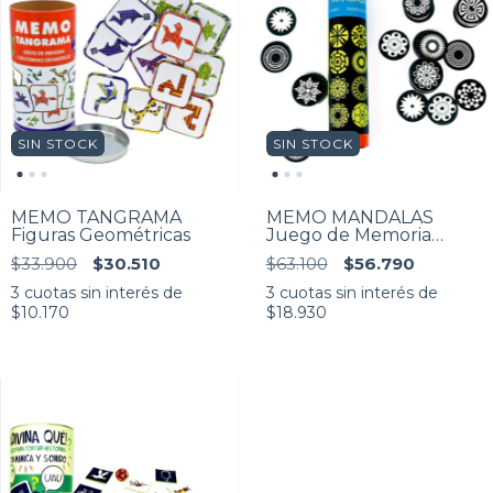
SIN STOCK
SIN STOCK
MEMO TANGRAMA
MEMO MANDALAS
Figuras Geométricas
Juego de Memoria
Fluorescente. de 5 a 99
$33.900
$30.510
$63.100
$56.790
años. Niños y adultos
3
cuotas sin interés de
3
cuotas sin interés de
$10.170
$18.930