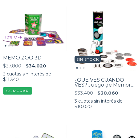
10
%
OFF
MEMO ZOO 3D
SIN STOCK
$37.800
$34.020
3
cuotas sin interés de
$11.340
¿QUÉ VES CUÁNDO
VES? Juego de Memoria
de ilusiones Ópticas. De
$33.400
$30.060
6 a 99 años
3
cuotas sin interés de
$10.020