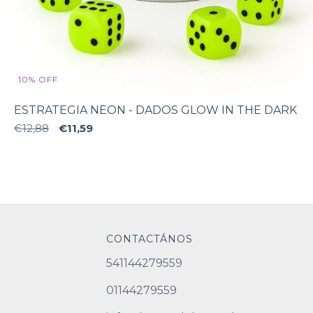
10
%
OFF
ESTRATEGIA NEON - DADOS GLOW IN THE DARK
€12,88
€11,59
CONTACTÁNOS
541144279559
01144279559