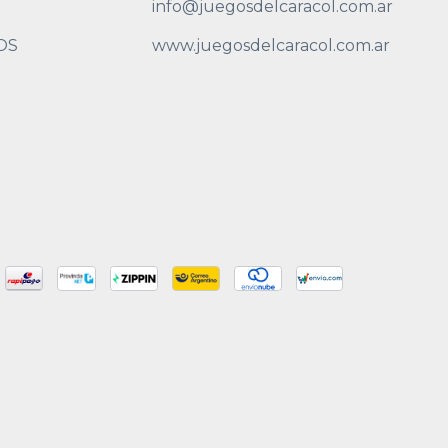
info@juegosdelcaracol.com.ar
OS
www.juegosdelcaracol.com.ar