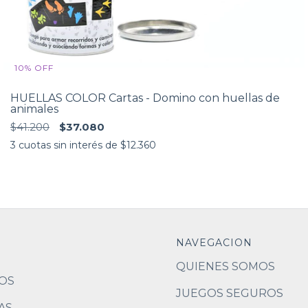
10
%
OFF
HUELLAS COLOR Cartas - Domino con huellas de
animales
$41.200
$37.080
3
cuotas sin interés de
$12.360
NAVEGACION
QUIENES SOMOS
OS
JUEGOS SEGUROS
AS