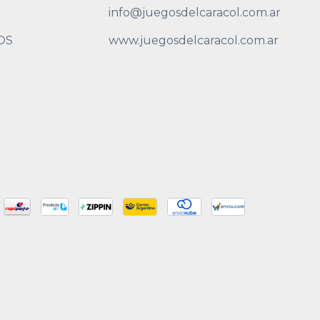
info@juegosdelcaracol.com.ar
OS
www.juegosdelcaracol.com.ar