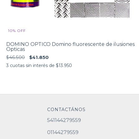
10
%
OFF
DOMINO OPTICO Domino fluorescente de ilusiones
Opticas
$46.500
$41.850
3
cuotas sin interés de
$13.950
CONTACTÁNOS
541144279559
01144279559