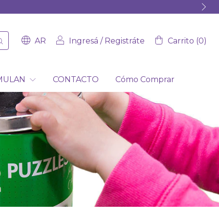
AR
Ingresá
/
Registráte
Carrito
(
0
)
IMULAN
CONTACTO
Cómo Comprar