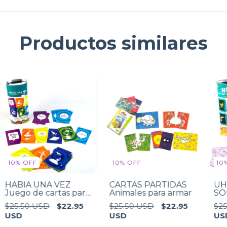
Productos similares
10
%
OFF
10
%
OFF
10
HABÍA UNA VEZ
CARTAS PARTIDAS
UH
Juego de cartas para
Animales para armar
SO
inventar cuentos
de 
$25.50 USD
$22.95
$25.50 USD
$22.95
$25
USD
USD
US