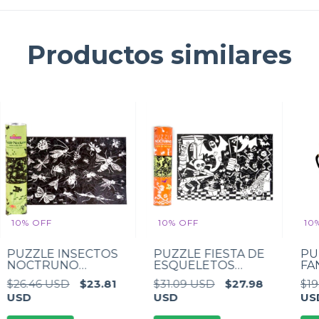
Productos similares
10
%
OFF
10
%
OFF
10
PUZZLE INSECTOS
PUZZLE FIESTA DE
PU
NOCTRUNO
ESQUELETOS
FA
ROMPECABEZAS
ROMPECABEZAS
RO
$26.46 USD
$23.81
$31.09 USD
$27.98
$19
FLUORESCENTE 70
FLUORESCENTE 70
FL
USD
USD
US
piezas
piezas
pie