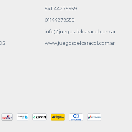
541144279559
01144279559
info@juegosdelcaracol.com.ar
OS
www.juegosdelcaracol.com.ar