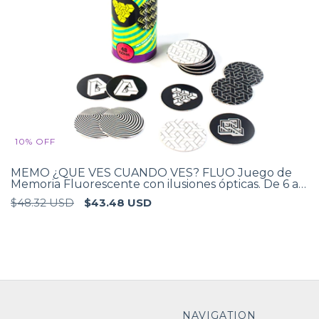
10
%
OFF
MEMO ¿QUE VES CUANDO VES? FLUO Juego de
Memoria Fluorescente con ilusiones ópticas. De 6 a
99 años. niños y adultos
$48.32 USD
$43.48 USD
NAVIGATION