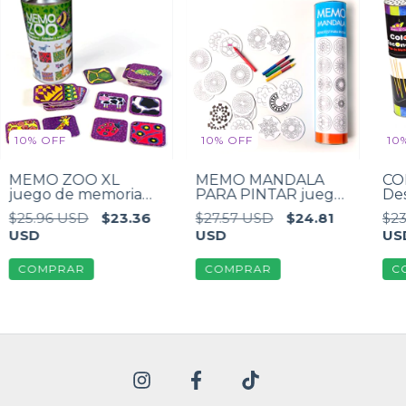
10
%
OFF
10
%
OFF
10
MEMO ZOO XL
MEMO MANDALA
CO
juego de memoria
PARA PINTAR juego
Des
animales
de memoria
$25.96 USD
$23.36
$27.57 USD
$24.81
$23
USD
USD
US