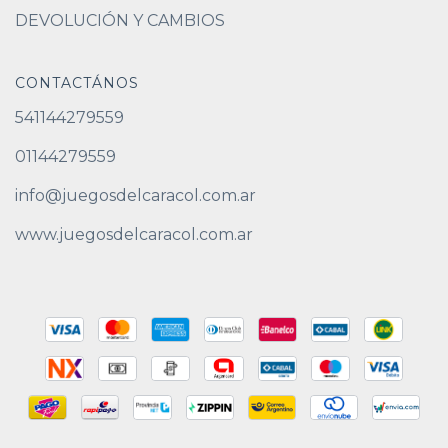
DEVOLUCIÓN Y CAMBIOS
CONTACTÁNOS
541144279559
01144279559
info@juegosdelcaracol.com.ar
www.juegosdelcaracol.com.ar