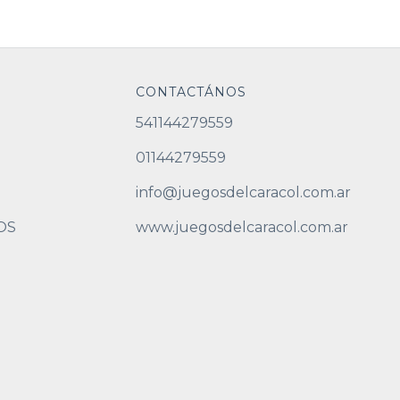
CONTACTÁNOS
541144279559
01144279559
info@juegosdelcaracol.com.ar
OS
www.juegosdelcaracol.com.ar