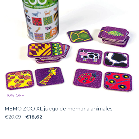
10
%
OFF
MEMO ZOO XL juego de memoria animales
€20,69
€18,62