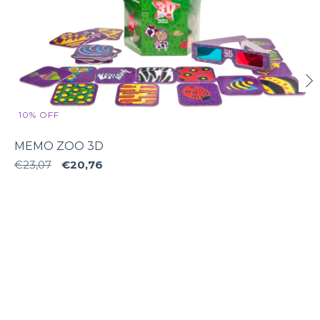
10
%
OFF
MEMO ZOO 3D
€23,07
€20,76