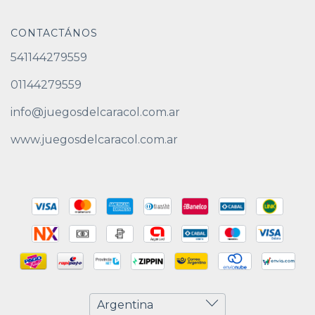
CONTACTÁNOS
541144279559
01144279559
info@juegosdelcaracol.com.ar
www.juegosdelcaracol.com.ar