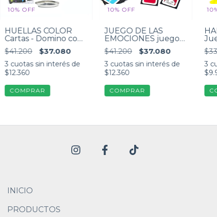
10
%
OFF
10
%
OFF
10
HUELLAS COLOR
JUEGO DE LAS
HA
Cartas - Domino con
EMOCIONES juego
Jue
huellas de animales
de cartas
inv
$41.200
$37.080
$41.200
$37.080
$33
3
cuotas sin interés de
3
cuotas sin interés de
3
cu
$12.360
$12.360
$9.
INICIO
PRODUCTOS