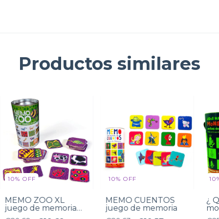
Productos similares
10
%
OFF
10
%
OFF
10
MEMO ZOO XL
MEMO CUENTOS
¿ Q
juego de memoria
juego de memoria
mo
animales
ir 