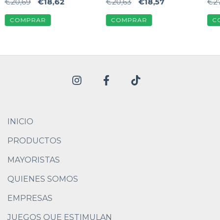
€20,69
€18,62
€20,63
€18,57
€27
me
INICIO
PRODUCTOS
MAYORISTAS
QUIENES SOMOS
EMPRESAS
JUEGOS QUE ESTIMULAN